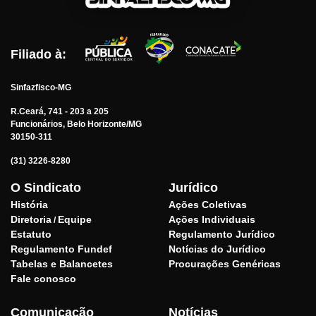
Filiado à:
Sinfazfisco-MG
R.Ceará, 741 - 203 a 205
Funcionários, Belo Horizonte/MG
30150-311
(31) 3226-8280
O Sindicato
Jurídico
História
Ações Coletivas
Diretoria
Equipe
Ações Individuais
/
Estatuto
Regulamento Jurídico
Regulamento Fundef
Notícias do Jurídico
Tabelas e Balancetes
Procurações Genéricas
Fale conosco
Comunicação
Notícias