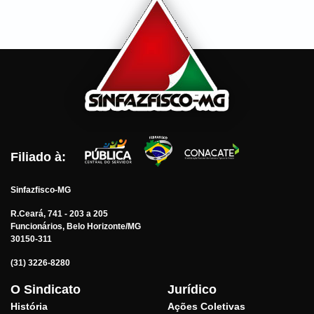
Filiado à:
Sinfazfisco-MG
R.Ceará, 741 - 203 a 205
Funcionários, Belo Horizonte/MG
30150-311
(31) 3226-8280
O Sindicato
Jurídico
História
Ações Coletivas