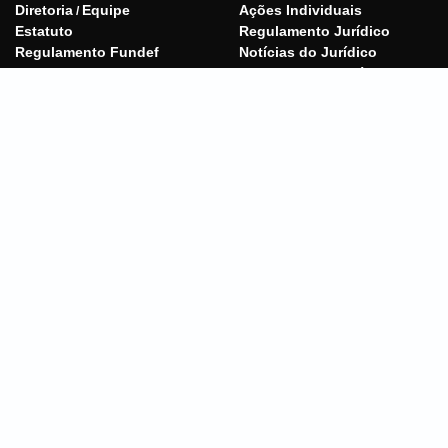
Diretoria
Equipe
Ações Individuais
/
Estatuto
Regulamento Jurídico
Regulamento Fundef
Notícias do Jurídico
Tabelas e Balancetes
Procurações Genéricas
Fale conosco
Comunicação
Notícias
Artigos
Geral
Galeria de Fotos
Artigos
Rádio Sinfazfisco
Reforma da Previdência
Vídeos
Logotipo
Regime de Recuperação
Fiscal
Reforma Tributária
SINFAZFISCO-MG - Todos os direitos reservados