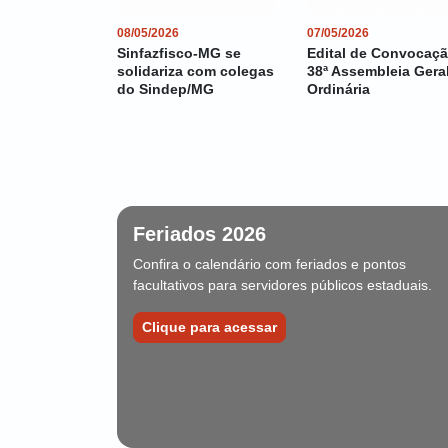
08/05/2026
07/05/2026
Sinfazfisco-MG se
Edital de Convocaçã
solidariza com colegas
38ª Assembleia Gera
do Sindep/MG
Ordinária
Feriados 2026
Confira o calendário com feriados e pontos
facultativos para servidores públicos estaduais.
Clique para acessar