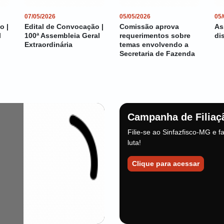
07/05/2026
05/05/2026
05/
o |
Edital de Convocação |
Comissão aprova
As
l
100ª Assembleia Geral
requerimentos sobre
di
Extraordinária
temas envolvendo a
Secretaria de Fazenda
Campanha de Filiaç
Filie-se ao Sinfazfisco-MG e f
luta!
Clique para acessar