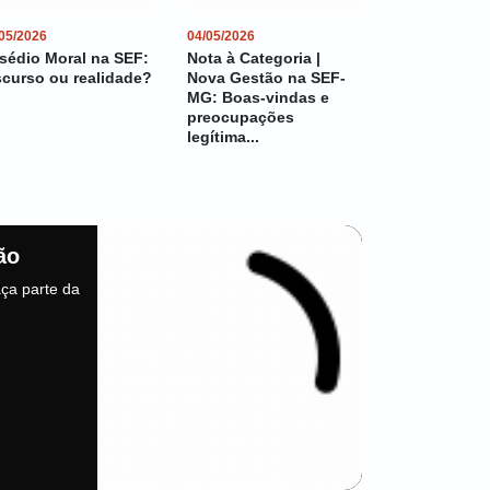
05/2026
04/05/2026
sédio Moral na SEF:
Nota à Categoria |
scurso ou realidade?
Nova Gestão na SEF-
MG: Boas-vindas e
preocupações
legítima...
ão
aça parte da