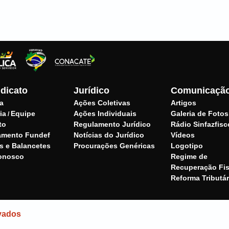
dicato
Jurídico
Comunicaçã
ia
Ações Coletivas
Artigos
ia
Equipe
Ações Individuais
Galeria de Fotos
/
to
Regulamento Jurídico
Rádio Sinfazfisc
amento Fundef
Notícias do Jurídico
Vídeos
s e Balancetes
Procurações Genéricas
Logotipo
conosco
Regime de
Recuperação Fis
Reforma Tributár
vados