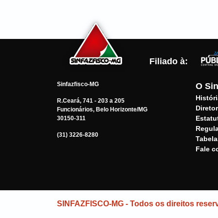
Filiado à:
Sinfazfisco-MG
O Sin
Histór
R.Ceará, 741 - 203 a 205
Diretor
Funcionários, Belo Horizonte/MG
Estatu
30150-311
Regul
(31) 3226-8280
Tabela
Fale 
SINFAZFISCO-MG - Todos os direitos reser