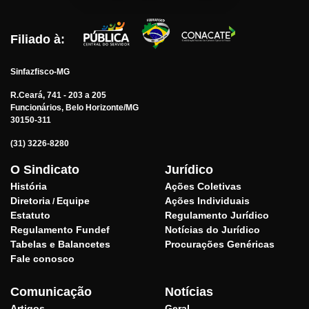
Filiado à:
Sinfazfisco-MG
R.Ceará, 741 - 203 a 205
Funcionários, Belo Horizonte/MG
30150-311
(31) 3226-8280
O Sindicato
Jurídico
História
Ações Coletivas
Diretoria
Equipe
Ações Individuais
/
Estatuto
Regulamento Jurídico
Regulamento Fundef
Notícias do Jurídico
Tabelas e Balancetes
Procurações Genéricas
Fale conosco
Comunicação
Notícias
Artigos
Geral